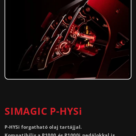
SIMAGIC P-HYSi
P-HYSi forgatható olaj tartájjal.
Kompatibilis a P1000 és P1000i pedálokkal is.